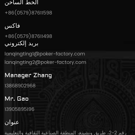
الخط الساخن
+86(0579)87611598
فاكس
+86(0579)87611498
بريد إلكتروني
lanqingting1@poker-factory.com
lanqingting2@poker-factory.com
Manager Zhang
13868902968
Mr. Gao
13905895196
عنوان
رقم 2-2، طريق ونشينغ، المنطقة الصناعية الثقافية والتعليمية