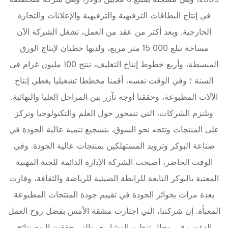
في إنتاج البطاقات الترفيهية والترفيهية والإعلانات والتجارة
الخارجية. وبعد أكثر من عقد من العمل، تشغل الشركة الآن
مساحة تبلغ 000 15 متر مربع، ولديها خطتان لإنتاج الورق
المبسطة، وأربع خطوط إنتاج التغليف، تنتج 100 مليون غرام في
السنة ؛ وفي الوقت نفسه، أقمنا مخططا تشغيليا يغطي إنتاج
الآلات المطبوعة، وحققنا أوجه تآزر بين المراحل العليا والنهائية.
وتلتزم الشركات، التي تتمحور حول العلم والتكنولوجيا وتركز
على المنتجات وتتجه نحو السوق، بتشجيع تنمية عالية الجودة في
صناعة البوكر وتزويد المستهلكين بمنتجات عالية الجودة. وفي
الوقت الحاضر، أصبحت الشركة الإدارة الدائمة للجنة المهنية
المعنية بالبوكر التابعة للرابطة الصينية للرياضة والثقافة، وفازت
بعدة مرات بجوائز الجودة في تقييم جودة المنتجات المطبوعة
المعبأة. إن شركتنا، التي اجتازت مشقة الأمس بفضل روح العمل
الدؤوب في مجال تنظيم المشاريع، والتي حققت اليوم نتائج