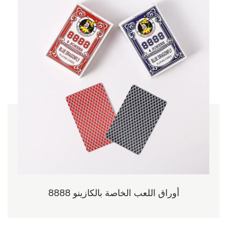
مثيل له ممكنًا بفضل مزيج من التكنولوجيا المتطورة والتصميم
المبتكر، مما يسمح لك بالوفاء حتى بجداول الإنتاج المطلوبة
بسهولة. سواء كنت تقوم بتوريد كازينو كبير، أو شركة مصنعة
لألعاب الطاولة، أو متجر بيع بالتجزئة، فإن هذه الآلة تضمن لك
إمكانية مواكبة طلب السوق دون عناء.
الاستخدام المستدام والفعال للطاقة
في عالم اليوم، لم تعد الاستدامة مجرد كلمة طنانة؛ انها طريقة
للحياة. تم تصميم آلة التزجيج الحراري لبطاقة اللعب بالزيت
ذات الطبقة المزدوجة مع وضع البيئة في الاعتبار. ويتميز
بتصميم موفر للطاقة يضمن الاستخدام المسؤول للموارد.
إحدى الميزات البارزة لهذه الآلة هي قدرتها على إعادة تدوير
وإعادة استخدام الطاقة الحرارية، مما يقلل بشكل كبير من
استهلاك الطاقة. من خلال تقليل بصمتها البيئية، تتوافق هذه
الآلة مع قيم الاستدامة الحديثة، مما يجعلها الخيار المفضل
للشركات التي تهتم بالبيئة.
8888 أوراق اللعب الخاصة بالكازينو
كفاءة إنتاجية استثنائية
واحدة من الخصائص المميزة لآلة التزجيج الحراري لبطاقة
اللعب ذات الصف المزدوج بالزيت هي كفاءة الإنتاج التي لا