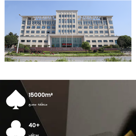
15000
m²
منطقة مصنع
40
+
موظف